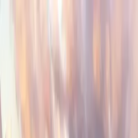
About Us
Compare
🇺🇸
English
About Us
Compare
🇺🇸
English
Viaje Organizado a
Vietnam y Camboya