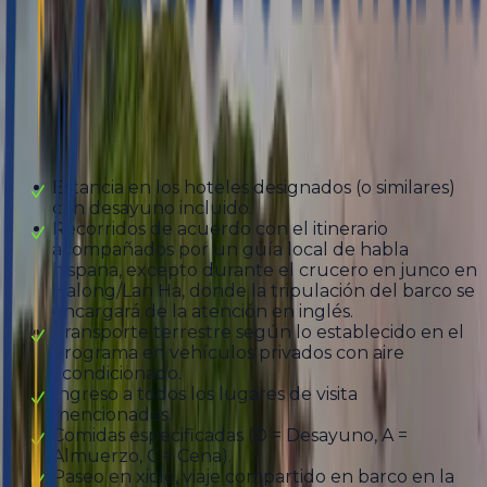
Saída
12 días
Incluído
Estancia en los hoteles designados (o similares)
con desayuno incluido.
Recorridos de acuerdo con el itinerario
acompañados por un guía local de habla
hispana, excepto durante el crucero en junco en
Halong/Lan Ha, donde la tripulación del barco se
encargará de la atención en inglés.
Transporte terrestre según lo establecido en el
programa en vehículos privados con aire
acondicionado.
Ingreso a todos los lugares de visita
mencionados.
Comidas especificadas (D = Desayuno, A =
Almuerzo, C = Cena).
Paseo en xiclo, viaje compartido en barco en la