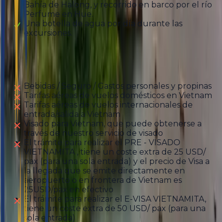
Bahía de Halong, y recorrido en barco por el río
Perfume en Hue.
Una botella de agua por día durante las
excursiones.
Excluído
Bebidas / Seguro / Gastos personales y propinas
Tarifas aéreas de vuelos domésticos en Vietnam
Tarifas aéreas de vuelos internacionales de
entrada/salida a Vietnam
Visado para Vietnam, que puede obtenerse a
través de nuestro servicio de visado
El trámite para realizar el PRE - VISADO
VIETNAMITA , tiene un coste extra de 25 USD/
pax (para una sola entrada) y el precio de Visa a
la llegada que se emite directamente en
aeropuerto o en frontera de Vietnam es
25USD/pax en efectivo
El trámite para realizar el E-VISA VIETNAMITA,
tiene un coste extra de 50 USD/ pax (para una
sola entrada)