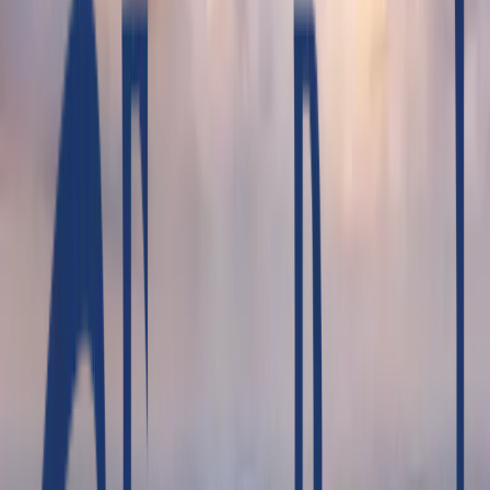
fascinantes de estos países del Sudeste Asiático.
Disfruta de la cultura vibrante de Hanoi, navega por la
bahía de Halong, explora los templos milenarios de
Angkor Wat y Angkor Thom en Siem Reap, y
maravíllate con los paisajes de Ninh Binh. Además,
contarás con guías expertos y transporte cómodo
para que solo pienses en disfrutar. ¡No te pierdas esta
aventura única en la vida!