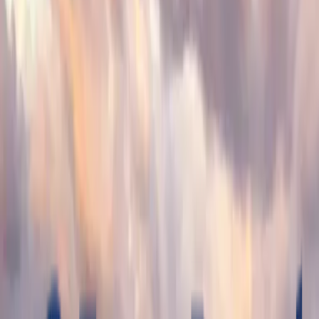
Por
Memphis Tours
Mostrar Todas as Fotos
5
fotos
Descrição
¿Sueñas con conocer Vietnam y Camboya? ¡Hazlo
realidad! Nuestro viaje organizado a Vietnam y
Camboya de 12 días te llevará por los rincones más