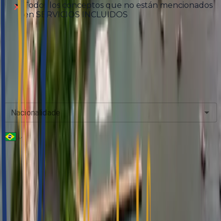
Todos los conceptos que no están mencionados
en SERVICIOS INCLUIDOS
Preço de Membro Encore
$1850.00
A partir de
Oferta de Verão Limitada
Nacionalidade
Telefone
*
Chegada
Partida
Adultos
12+ Anos
2
-
+
Crianças
12+ Anos
0
-
+