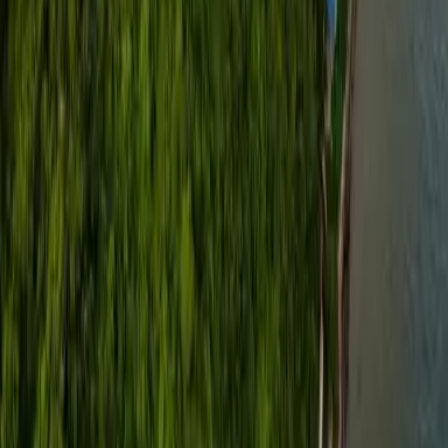
Q&A
Ou entre em contato com nossos especialistas em
viagens premiados.
Ver Q&A
Consultar agora
Earn vouchers on qualifying bookings and unlock
exclusive travel rewards.
Follow Us
Quick Links
About Us
How It Works
Compare
Legal
Terms and Conditions
Privacy Policy
Payment Options