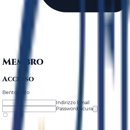
Membro
Accesso
Bentornato
Indirizzo Email
Password sicura