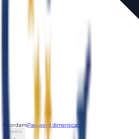
Ricordami
Password dimenticata?
Autentica