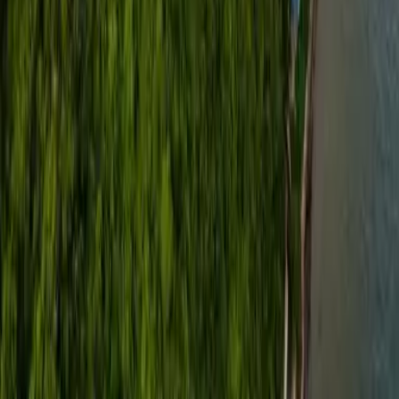
Oder wenden Sie sich an unsere preisgekrönten
Reiseexperten.
Q&A anzeigen
Jetzt anfragen
Guadagna voucher sulle prenotazioni idonee e
sblocca ricompense di viaggio esclusive.
Seguici
Link Rapidi
Chi Siamo
Come Funziona
Confronta
Note Legali
Termini e Condizioni
Informativa sulla Privacy
Opzioni di Pagamento