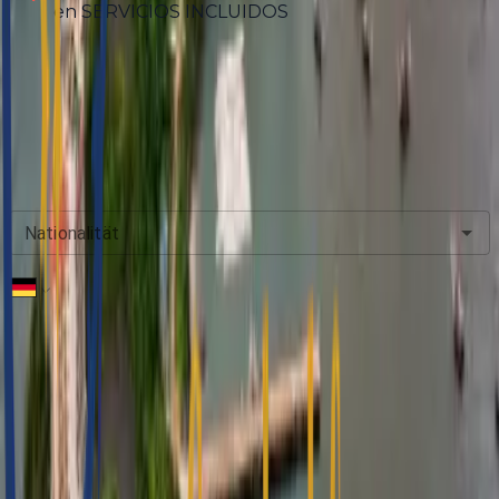
en SERVICIOS INCLUIDOS
Encore Mitgliedspreis
$1850.00
Ab
Begrenztes Sommerangebot
Nationalität
Telefon
*
Ankunft
Abreise
Erwachsene
12+ Jahre
2
-
+
Kinder
12+ Jahre
0
-
+