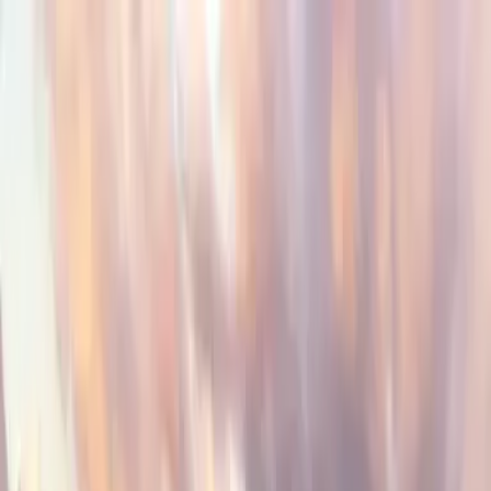
Chi Siamo
Confronta
🇮🇹
Italiano
Chi Siamo
Confronta
🇮🇹
Italiano
Viaje Organizado a
Vietnam y Camboya