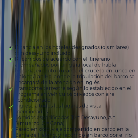
Abfahrt
12 días
Inbegriffen
Estancia en los hoteles designados (o similares)
con desayuno incluido.
Recorridos de acuerdo con el itinerario
acompañados por un guía local de habla
hispana, excepto durante el crucero en junco en
Halong/Lan Ha, donde la tripulación del barco se
encargará de la atención en inglés.
Transporte terrestre según lo establecido en el
programa en vehículos privados con aire
acondicionado.
Ingreso a todos los lugares de visita
mencionados.
Comidas especificadas (D = Desayuno, A =
Almuerzo, C = Cena).
Paseo en xiclo, viaje compartido en barco en la
Bahía de Halong, y recorrido en barco por el río