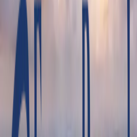
fascinantes de estos países del Sudeste Asiático.
Disfruta de la cultura vibrante de Hanoi, navega por la
bahía de Halong, explora los templos milenarios de
Angkor Wat y Angkor Thom en Siem Reap, y
maravíllate con los paisajes de Ninh Binh. Además,
contarás con guías expertos y transporte cómodo
para que solo pienses en disfrutar. ¡No te pierdas esta
aventura única en la vida!