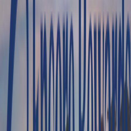
Typ
Private Tour
<p>Memphis Tours&nbsp;</p>