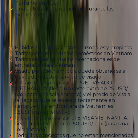
Perfume en Hue.
Una botella de agua por día durante las
excursiones.
Ausgeschlossen
Bebidas / Seguro / Gastos personales y propinas
Tarifas aéreas de vuelos domésticos en Vietnam
Tarifas aéreas de vuelos internacionales de
entrada/salida a Vietnam
Visado para Vietnam, que puede obtenerse a
través de nuestro servicio de visado
El trámite para realizar el PRE - VISADO
VIETNAMITA , tiene un coste extra de 25 USD/
pax (para una sola entrada) y el precio de Visa a
la llegada que se emite directamente en
aeropuerto o en frontera de Vietnam es
25USD/pax en efectivo
El trámite para realizar el E-VISA VIETNAMITA,
tiene un coste extra de 50 USD/ pax (para una
sola entrada)
Todos los conceptos que no están mencionados