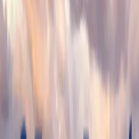
Von
Memphis Tours
Alle Fotos Anzeigen
5
Fotos
Beschreibung
¿Sueñas con conocer Vietnam y Camboya? ¡Hazlo
realidad! Nuestro viaje organizado a Vietnam y
Camboya de 12 días te llevará por los rincones más